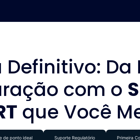
 Definitivo: Da 
uração com o
S
RT
que Você Me
e de ponto ideal
Suporte Regulatório
Primeira C