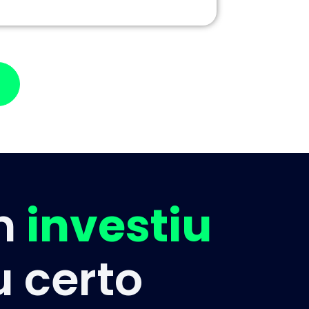
em
investiu
 certo