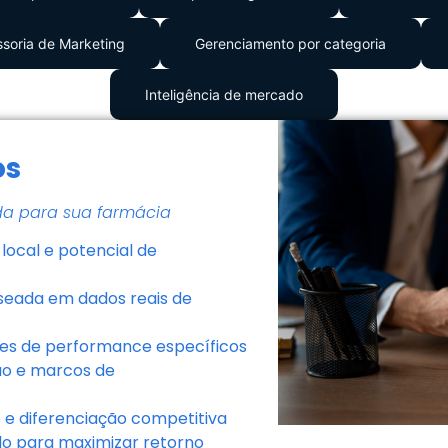
soria de Marketing
Gerenciamento por categoria
Inteligência de mercado
os
da para sua farmácia
local e potencial de
aseada em dados reais de
res de performance específicos
o e marcos de
 e diferenciação competitiva
do para maximizar retorno