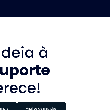
Ideia à
uporte
rece!
ompra
Análise de mix ideal