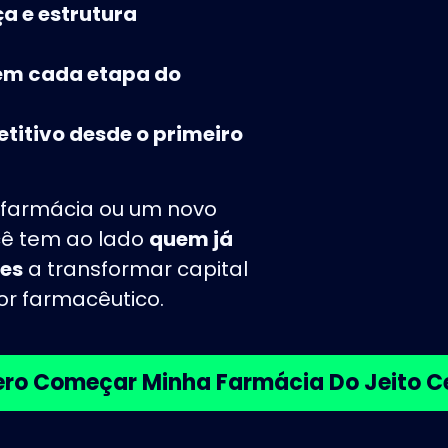
 e estrutura
 em cada etapa do
itivo desde o primeiro
a farmácia ou um novo
cê tem ao lado
quem já
res
a transformar capital
or farmacêutico.
ro Começar Minha Farmácia Do Jeito C