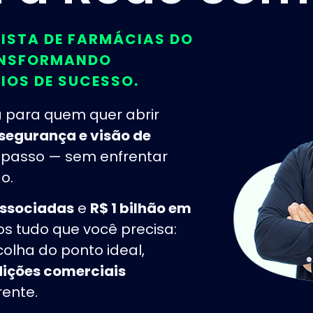
VISTA DE FARMÁCIAS DO
RANSFORMANDO
OS DE SUCESSO.​
a para quem quer abrir
 segurança e visão de
 passo — sem enfrentar
o.
associadas
e
R$ 1 bilhão em
os tudo que você precisa:
colha do ponto ideal,
ições comerciais
ente.