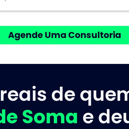
Agende Uma Consultoria
s reais de qu
de Soma
e deu