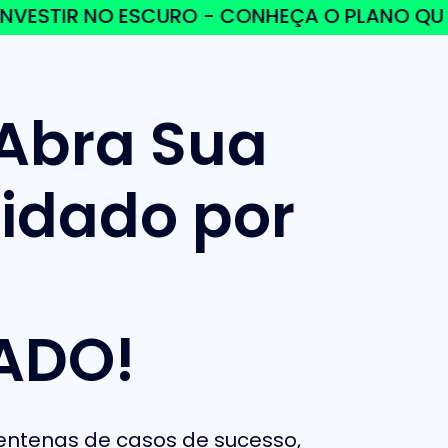
IR NO ESCURO - CONHEÇA O PLANO QUE FUNC
 Abra Sua
idado por
e
ADO!
centenas de casos de sucesso,