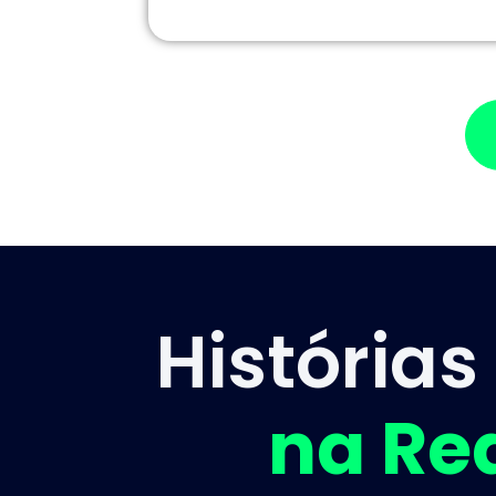
História
na Re