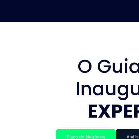
O Guia
Inaug
EXPE
Plano de Negócios
Anális