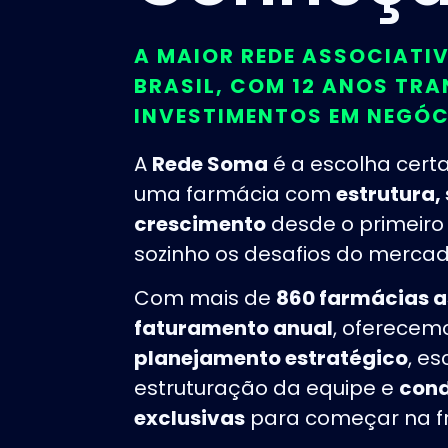
A MAIOR REDE ASSOCIATI
BRASIL, COM 12 ANOS T
INVESTIMENTOS EM NEGÓCI
A
Rede Soma
é a escolha cert
uma farmácia com
estrutura,
crescimento
desde o primeiro
sozinho os desafios do mercad
Com mais de
860 farmácias 
faturamento anual
, oferecem
planejamento estratégico
, es
estruturação da equipe e
cond
exclusivas
para começar na fr